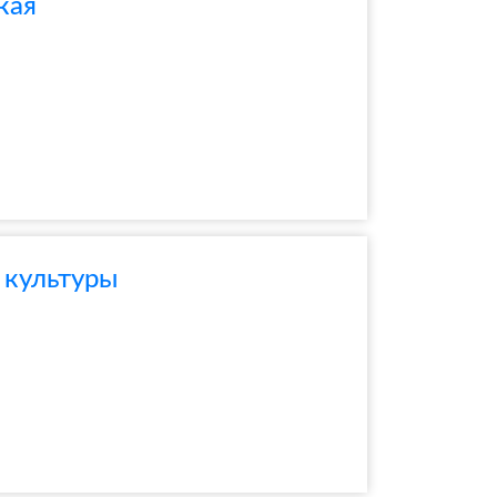
кая
 культуры